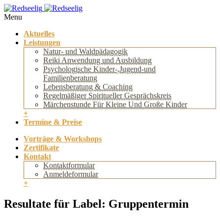
Menu
Aktuelles
Leistungen
Natur- und Waldpädagogik
Reiki Anwendung und Ausbildung
Psychologische Kinder-,Jugend-und
Familienberatung
Lebensberatung & Coaching
Regelmäßiger Spiritueller Gesprächskreis
Märchenstunde Für Kleine Und Große Kinder
+
Termine & Preise
Vorträge & Workshops
Zertifikate
Kontakt
Kontaktformular
Anmeldeformular
+
Resultate für Label: Gruppentermin