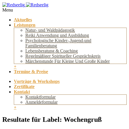
Menu
Aktuelles
Leistungen
Natur- und Waldpädagogik
Reiki Anwendung und Ausbildung
Psychologische Kinder-,Jugend-und
Familienberatung
Lebensberatung & Coaching
Regelmäßiger Spiritueller Gesprächskreis
Märchenstunde Für Kleine Und Große Kinder
+
Termine & Preise
Vorträge & Workshops
Zertifikate
Kontakt
Kontaktformular
Anmeldeformular
+
Resultate für Label: Wochengruß