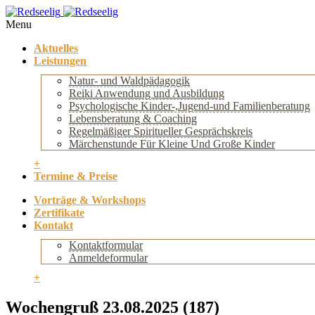
Menu
Aktuelles
Leistungen
Natur- und Waldpädagogik
Reiki Anwendung und Ausbildung
Psychologische Kinder-,Jugend-und Familienberatung
Lebensberatung & Coaching
Regelmäßiger Spiritueller Gesprächskreis
Märchenstunde Für Kleine Und Große Kinder
+
Termine & Preise
Vorträge & Workshops
Zertifikate
Kontakt
Kontaktformular
Anmeldeformular
+
Wochengruß 23.08.2025 (187)